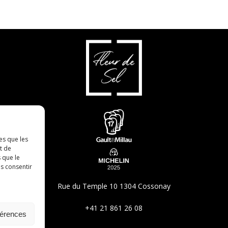
es que les
t de
 que le
as consentir
Rue du Temple 10
1304 Cossonay
+41 21 861 26 08
férences